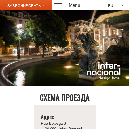
RU
Menu
СХЕМА ПРОЕЗДА
Адрес
Rua Betesga 3
1100-090 LisbonPortugal