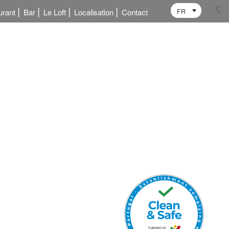
FR
urant
Bar
Le Loft
Localisation
Contact