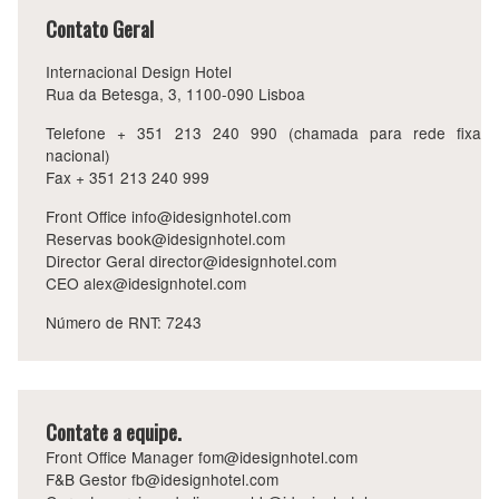
Contato Geral
Internacional Design Hotel
Rua da Betesga, 3, 1100-090 Lisboa
Telefone
+ 351 213 240 990
(chamada para rede fixa
nacional)
Fax + 351 213 240 999
Front Office
info@idesignhotel.com
Reservas
book@idesignhotel.com
Director Geral
director@idesignhotel.com
CEO
alex@idesignhotel.com
Número de RNT: 7243
Contate a equipe.
Front Office Manager
fom@idesignhotel.com
F&B Gestor
fb@idesignhotel.com