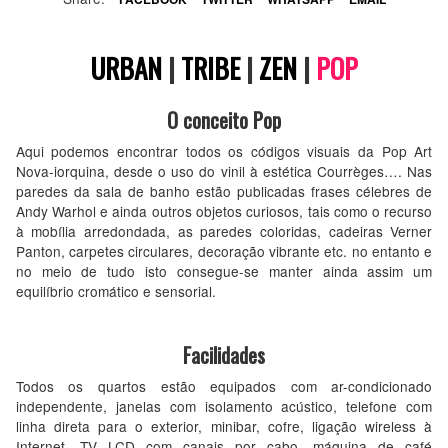
URBAN
|
TRIBE
|
ZEN
|
POP
O conceito Pop
Aqui podemos encontrar todos os códigos visuais da Pop Art
Nova-iorquina, desde o uso do vinil à estética Courrèges…. Nas
paredes da sala de banho estão publicadas frases célebres de
Andy Warhol e ainda outros objetos curiosos, tais como o recurso
à mobília arredondada, as paredes coloridas, cadeiras Verner
Panton, carpetes circulares, decoração vibrante etc. no entanto e
no meio de tudo isto consegue-se manter ainda assim um
equilíbrio cromático e sensorial.
Facilidades
Todos os quartos estão equipados com ar-condicionado
independente, janelas com isolamento acústico, telefone com
linha direta para o exterior, minibar, cofre, ligação wireless à
Internet, TV LCD com canais por cabo, máquina de café