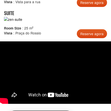
: Vista para a rua
Vista
SUITE
2
: 25 m
Room Size
: Praça do Rossio
Vista