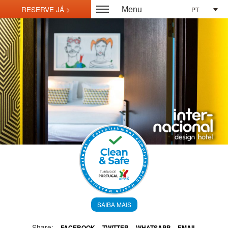
PT
Menu
SAIBA MAIS
Share:
FACEBOOK
TWITTER
WHATSAPP
EMAIL