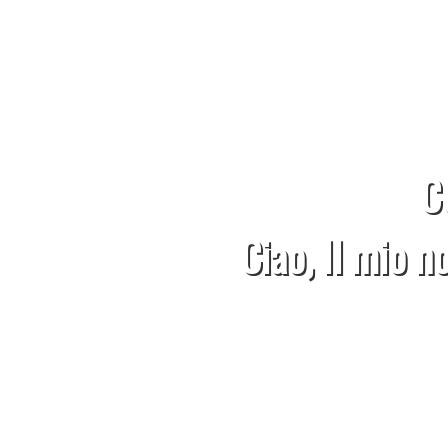
C
Ciao, Il mio n